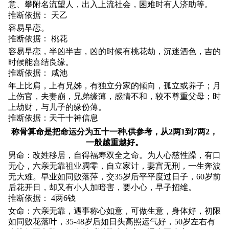
意、攀附名流望人，出入上流社会，困难时有人济助等。
推断依据： 天乙
容易早恋。
推断依据： 桃花
容易早恋，半凶半吉，凶的时候有桃花劫，沉迷酒色，吉的
时候能喜结良缘。
推断依据： 咸池
年上比肩，上有兄姊，有独立分家的倾向，孤立或养子；月
上伤官，夫妻崩，兄弟缘薄，感情不和，较不尊重父母；时
上劫财，与儿子的缘份薄。
推断依据：天干十神信息
称骨算命是把命运分为五十一种,供参考，从2两1到7两2，
一般越重越好。
男命：改姓移居，自得福寿双全之命。为人心慈性躁，有口
无心，六亲无靠祖业凋零，自立家计，妻宫无刑，一生奔波
无大难。早业如同败落萍，交35岁后平平度过日子，60岁前
后花开日，却又有小人加暗害，要小心，早子招维。
推断依据： 4两6钱
女命：六亲无靠，遇事称心如意，可做生意，身体好，初限
如同败花落叶，35-48岁后如日头高照运气好，50岁左右有