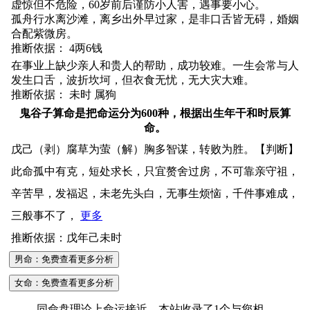
虚惊但不危险，60岁前后谨防小人害，遇事要小心。
孤舟行水离沙滩，离乡出外早过家，是非口舌皆无碍，婚姻
合配紫微房。
推断依据： 4两6钱
在事业上缺少亲人和贵人的帮助，成功较难。一生会常与人
发生口舌，波折坎坷，但衣食无忧，无大灾大难。
推断依据： 未时 属狗
鬼谷子算命是把命运分为600种，根据出生年干和时辰算
命。
戊己（剥）腐草为萤（解）胸多智谋，转败为胜。【判断】
此命孤中有克，短处求长，只宜赘舍过房，不可靠亲守祖，
辛苦早，发福迟，未老先头白，无事生烦恼，千件事难成，
三般事不了，
更多
推断依据：戊年己未时
男命：免费查看更多分析
女命：免费查看更多分析
同命盘理论上命运接近，本站收录了1个与您相