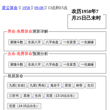
星尘算命

1958

09-08

13点到15点
农历1958年7
月25日己未时
男命-免费算命
测算详解
紫微斗数
生辰八字
八字命盘
一生富贵
一生姻缘
女命-免费算命
预测分析
紫微斗数
生辰八字
八字命盘
一生富贵
一生姻缘
简易算命
九星( 女命)
九星( 男命)
鬼谷子
星宿
称骨
生日
三世书
星座
生肖
宫度（13-14点出生）
宫度（14-15点出生）