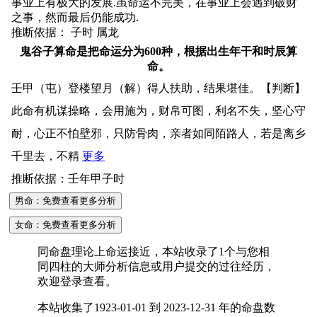
事业上有极大的发展.虽命运不完美，在事业上会遇到破财
之事，然而最后仍能成功.
推断依据： 子时 属龙
鬼谷子算命是把命运分为600种，根据出生年干和时辰算
命。
壬甲（屯）登楼望月（解）得人扶助，结果堪佳。【判断】
此命有机谋操略，会用施为，财帛可图，利名不失，坚心守
耐，心正不怕壁邪，只防骨肉，亲者如同陌路人，若是离乡
千里去，不精
更多
推断依据：壬年甲子时
男命：免费查看更多分析
女命：免费查看更多分析
同命盘理论上命运接近，本站收录了1个与您相
同四柱的大师分析信息或用户提交的过往经历，
欢迎登录查看。
本站收集了1923-01-01 到 2023-12-31 年的命盘数