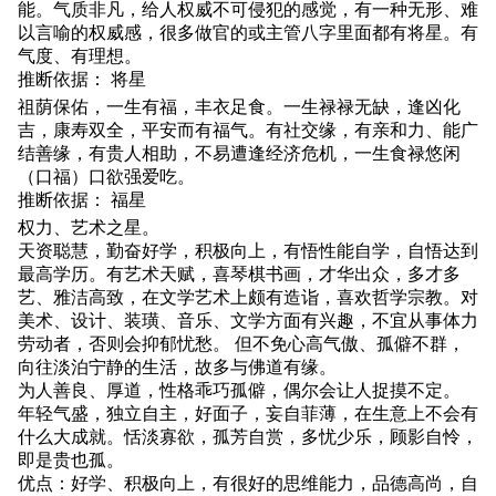
能。气质非凡，给人权威不可侵犯的感觉，有一种无形、难
以言喻的权威感，很多做官的或主管八字里面都有将星。有
气度、有理想。
推断依据： 将星
祖荫保佑，一生有福，丰衣足食。一生禄禄无缺，逢凶化
吉，康寿双全，平安而有福气。有社交缘，有亲和力、能广
结善缘，有贵人相助，不易遭逢经济危机，一生食禄悠闲
（口福）口欲强爱吃。
推断依据： 福星
权力、艺术之星。
天资聪慧，勤奋好学，积极向上，有悟性能自学，自悟达到
最高学历。有艺术天赋，喜琴棋书画，才华出众，多才多
艺、雅洁高致，在文学艺术上颇有造诣，喜欢哲学宗教。对
美术、设计、装璜、音乐、文学方面有兴趣，不宜从事体力
劳动者，否则会抑郁忧愁。 但不免心高气傲、孤僻不群，
向往淡泊宁静的生活，故多与佛道有缘。
为人善良、厚道，性格乖巧孤僻，偶尔会让人捉摸不定。
年轻气盛，独立自主，好面子，妄自菲薄，在生意上不会有
什么大成就。恬淡寡欲，孤芳自赏，多忧少乐，顾影自怜，
即是贵也孤。
优点：好学、积极向上，有很好的思维能力，品德高尚，自