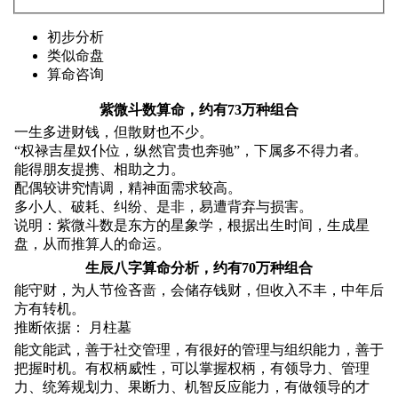
初步分析
类似命盘
算命咨询
紫微斗数算命，约有73万种组合
一生多进财钱，但散财也不少。
“权禄吉星奴仆位，纵然官贵也奔驰”，下属多不得力者。
能得朋友提携、相助之力。
配偶较讲究情调，精神面需求较高。
多小人、破耗、纠纷、是非，易遭背弃与损害。
说明：紫微斗数是东方的星象学，根据出生时间，生成星
盘，从而推算人的命运。
生辰八字算命分析，约有70万种组合
能守财，为人节俭吝啬，会储存钱财，但收入不丰，中年后
方有转机。
推断依据： 月柱墓
能文能武，善于社交管理，有很好的管理与组织能力，善于
把握时机。有权柄威性，可以掌握权柄，有领导力、管理
力、统筹规划力、果断力、机智反应能力，有做领导的才