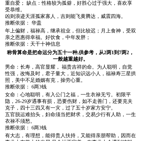
重自爱； 缺点：性格较为孤僻，好胜心过于强大，喜欢享
受恭维。
凶则浪迹天涯孤家寡人，吉则能飞黄腾达，威震四海。
推断依据： 华盖
年上偏财，福禄高，继承祖业，但比较迟；月上食神，受双
亲之恩惠得幸福。好饮食，中年发胖；
推断依据：天干十神信息
称骨算命是把命运分为五十一种,供参考，从2两1到7两2，
一般越重越好。
男命：长寿，高官显耀， 福贵吉祥的命。为人聪明，自觉
性强，改悔及时，君子量大，近知识远小人，福禄寿三星拱
照，美中不足婚姻有克，操劳心重。
推断依据： 6两3钱
女命：心地聪明，有入公门之福，一生衣禄无亏。初限平
隐，26-29岁遇事有损，恐要伤财，如不走善门，还要克夫
克子，四十三四又有一灾，过了五十岁家方安宁。
五官脱运难抬头，妇命须当把财求，交易少行有人助，一生
衣禄不须愁。
推断依据： 6两3钱
有大志，有理想，能得贵人扶持，又能得亲朋帮助，因而在