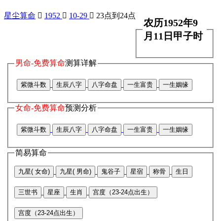
星尘算命

1952

10-29

23点到24点
农历1952年9
月11日甲子时
男命-免费算命
测算详解
紫微斗数
生辰八字
八字命盘
一生富贵
一生姻缘
女命-免费算命
预测分析
紫微斗数
生辰八字
八字命盘
一生富贵
一生姻缘
简易算命
九星( 女命)
九星( 男命)
鬼谷子
星宿
称骨
生日
三世书
星座
生肖
宫度（23-24点出生）
宫度（23-24点出生）